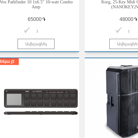
Vox Pathfinder 10 1x6.5" 10-watt Combo
Korg, 25-Key Midi C
Amp
(NANOKEY2
֏
֏
3
1
Առկա չէ