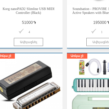
Korg nanoPAD2 Slimline USB MIDI
Soundsation - PROVIBE 
Controller (Black)
Active Speakers with Blu
֏
4
1
Առկա չէ
Առկա չէ