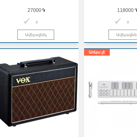
֏
0
0
Առկա չէ