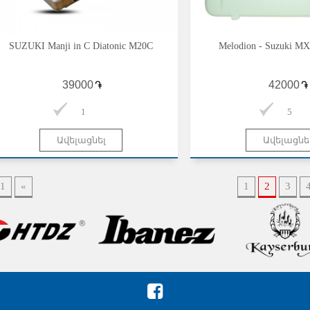
SUZUKI Manji in C Diatonic M20C
Melodion - Suzuki MX
֏
֏
1
5
1
«
1
2
3