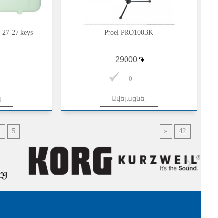
-27-27 keys
Proel PRO100BK
֏
0
4
5
»
42