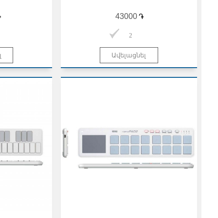
֏
֏
2