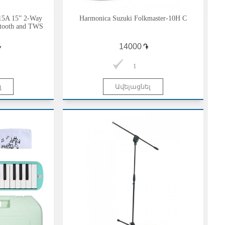
15A 15” 2-Way
Harmonica Suzuki Folkmaster-10H C
etooth and TWS
֏
֏
1