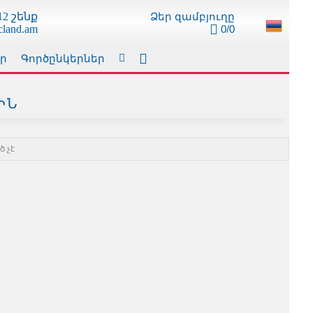
Ձեր զամբյուղը
2 շենք
0/0
cland.am
ր
Գործընկերներ
ԻՆ
 չէ