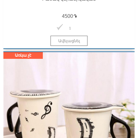
֏
1
Առկա չէ