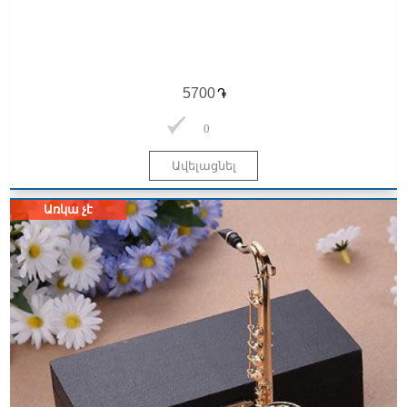
֏
0
Առկա չէ