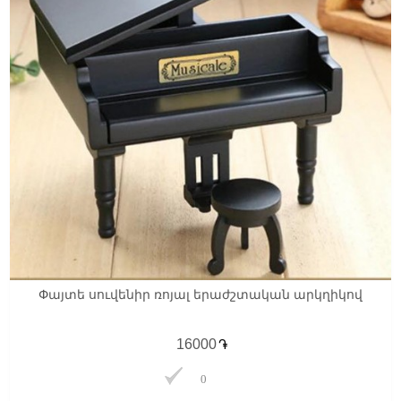
Փայտե սուվենիր ռոյալ երաժշտական արկղիկով
֏
0