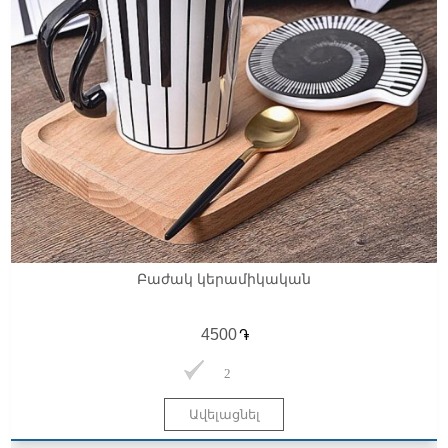
Բաժակ կերամիկական
֏
2