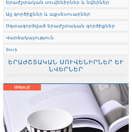
Երաժշտական սուվենիրներ և նվերներ
Այլ գործիքներ և աքսեսուարներ
Օգտագործված երաժշտական գործիքներ
Վարձակալություն
Stock
ԵՐԱԺՇՏԱԿԱՆ ՍՈՒՎԵՆԻՐՆԵՐ ԵՒ Ն
ՎԵՐՆԵՐ
Առկա չէ