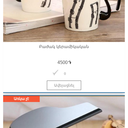
Բաժակ կերամիկական
֏
0
Առկա չէ