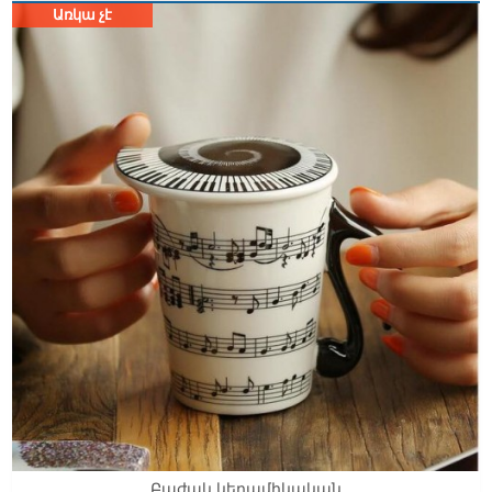
Առկա չէ
Բաժակ կերամիկական