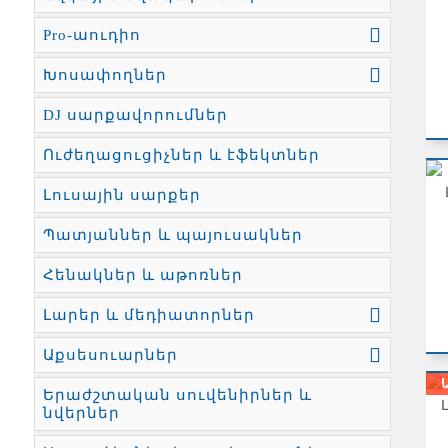
Pro-աուդիո
Խոսափողներ
DJ սարքավորումներ
Ուժեղացուցիչներ և էֆեկտներ
Լուսային սարքեր
Պատյաններ և պայուսակներ
Հենակներ և աթոռներ
Լարեր և մեդիատորներ
Աքսեսուարներ
Երաժշտական սուվենիրներ և
նվերներ