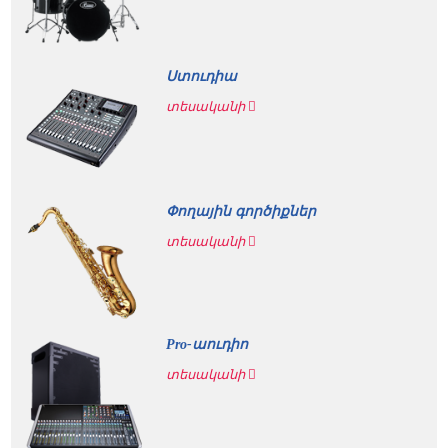
Ստուդիա
տեսականի
Փողային գործիքներ
տեսականի
Pro-աուդիո
տեսականի