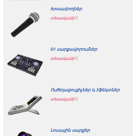
Խոսափողներ
տեսականի
DJ սարքավորումներ
տեսականի
Ուժեղացուցիչներ և էֆեկտներ
տեսականի
Լուսային սարքեր