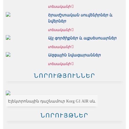
տեսականի
Երաժշտական սուվենիրներ և
նվերներ
տեսականի
Այլ գործիքներ և աքսեսուարներ
տեսականի
Ազգային նվագարաններ
տեսականի
ՆՈՐՈՒԹՅՈՒՆՆԵՐ
Էլեկտրոնային դաշնամուր Korg G1 AIR սև
ՆՈՐՈՒՅԹՆԵՐ