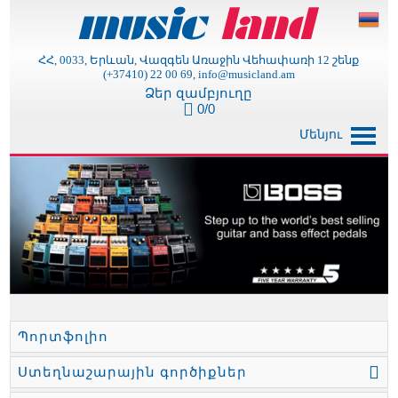
ՀՀ, 0033, Երևան, Վազգեն Առաջին Վեհափառի 12 շենք
(+37410) 22 00 69, info@musicland.am
Ձեր զամբյուղը
0/0
Մենյու
Պորտֆոլիո
Ստեղնաշարային գործիքներ