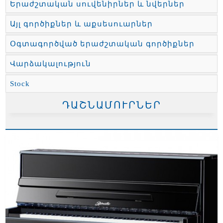
Երաժշտական սուվենիրներ և նվերներ
Այլ գործիքներ և աքսեսուարներ
Օգտագործված երաժշտական գործիքներ
Վարձակալություն
Stock
ԴԱՇՆԱՄՈՒՐՆԵՐ