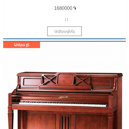
֏
11
Առկա չէ