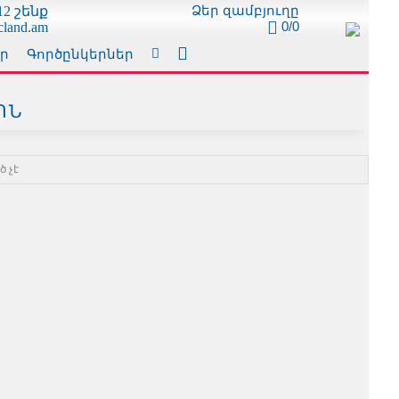
Ձեր զամբյուղը
2 շենք
0/0
cland.am
ր
Գործընկերներ
ՈՆ
 չէ