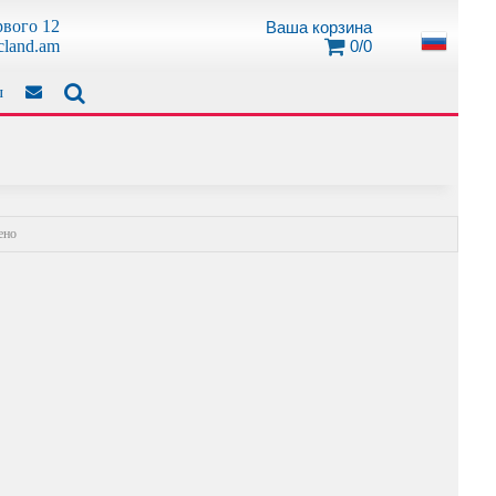
рвого 12
Ваша корзина
0/0
cland.am
ы
ено