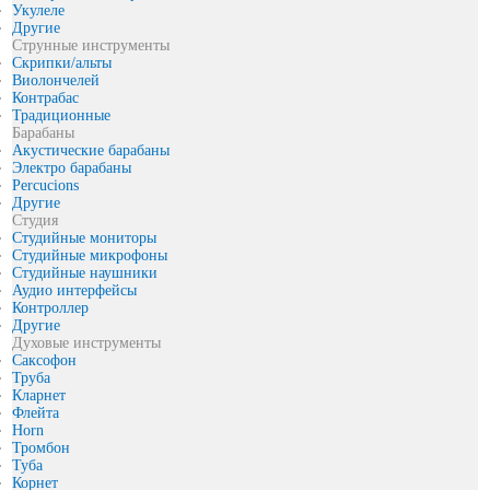
Укулеле
Другие
Струнные инструменты
Скрипки/альты
Виолончелей
Контрабас
Традиционные
Барабаны
Акустические барабаны
Электро барабаны
Percucions
Другие
Студия
Студийные мониторы
Студийные микрофоны
Студийные наушники
Аудио интерфейсы
Контроллер
Другие
Духовые инструменты
Саксофон
Труба
Кларнет
Флейта
Horn
Тромбон
Туба
Корнет