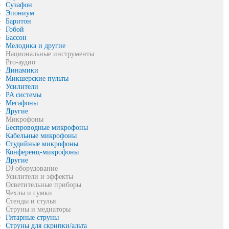
Сузафон
Эпониум
Баритон
Гобой
Бассон
Мелодика и другие
Национальные инструменты
Pro-аудио
Динамики
Микшерские пульты
Усилители
PA системы
Мегафоны
Другие
Микрофоны
Беспроводные микрофоны
Кабельные микрофоны
Студийные микрофоны
Конференц-микрофоны
Другие
DJ оборудование
Усилители и эффекты
Осветительные приборы
Чехлы и сумки
Стенды и стулья
Струны и медиаторы
Гитарные струны
Струны для скрипки/альта