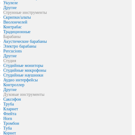
Укулеле
Другие
Струнные инструменты
Скрипки/альты
Виолончелей
Контрабас
Традиционные
Барабаны
Акустические барабаны
Электро барабаны
Percucions
Другие
Студия
Студийные мониторы
Студийные микрофоны
Студийные наушники
Аудио интерфейсы
Контроллер
Другие
Духовые инструменты
Саксофон
Труба
Кларнет
Флейта
Horn
Тромбон
Туба
Корнет