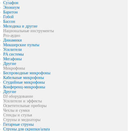
Сузафон
Эпониум
Баритон
Гобой
Бассон
Мелодика и другие
Национальные инструменты
Pro-аудио
Динамики
Микшерские пульты
Усилители
PA системы
Мегафоны
Другие
Микрофоны
Беспроводные микрофоны
Кабельные микрофоны
Студийные микрофоны
Конференц-микрофоны
Другие
DJ оборудование
Усилители и эффекты
Осветительные приборы
Чехлы и сумки
Стенды и стулья
Струны и медиаторы
Гитарные струны
Струны для скрипки/альта